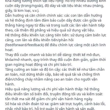
Khả năng tương thích vật liệu rộng: hỗ trợ nhiều đường kính
cuộn dây (trong/ngoài), độ dày và vật liệu khác nhau (màng,
giấy, lá kim loại, v.v.).
Dẫn hướng và căn chỉnh chính xác: các con lăn dẫn hướng
và hệ thống định tâm đảm bảo cuộn dây được căn giữa và
thẳng hàng ngay từ đầu và trong suốt các lần vận hành tiếp
theo, cải thiện độ phẳng và hiệu quả sử dụng vật liệu.
Hệ thống điều khiển lực căng tiên tiến: sử dụng cảm biến lực
căng, con lăn và điều khiển tiến/phản hồi
(feedforward/feedback) để điều chỉnh lực căng một cách linh
hoạt.
Thay đổi cuộn nhanh và bảo trì dễ dàng: thiết kế mô-đun,
khóa/mở nhanh, quy trình thay đổi cuộn đơn giản, giảm thời
gian ngừng hoạt động và chi phí bảo trì.
Tăng cường an toàn và độ tin cậy: các thiết kế như tấm chắn
an toàn, nút dừng khẩn cấp, bảo vệ quá tải và chống tĩnh
điện/chống cháy nhằm nâng cao an toàn cho người vận
hành.
Hiệu quả năng lượng và chi phí vận hành thấp: hệ thống
điều khiển tần số biến đổi, truyền động tối ưu và kiểm soát
tổn thất ma sát để giảm chi phí vận hành hàng ngày.
Số hóa và chẩn đoán từ xa: giám sát trực tuyến, cảnh báo lỗi,
nhắc nhở bảo trì, hỗ trợ quản lý vận hành và sản xuất.