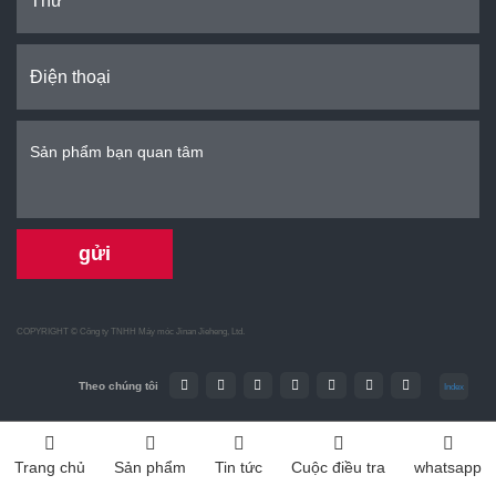
gửi
COPYRIGHT ©
Công ty TNHH Máy móc Jinan Jieheng, Ltd.
Theo chúng tôi
Index
Trang chủ
Sản phẩm
Tin tức
Cuộc điều tra
whatsapp