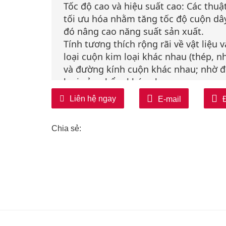
Tốc độ cao và hiệu suất cao: Các thuậ
tối ưu hóa nhằm tăng tốc độ cuộn dâ
đó nâng cao năng suất sản xuất.
Tính tương thích rộng rãi về vật liệu 
loại cuộn kim loại khác nhau (thép, nh
và đường kính cuộn khác nhau; nhờ đ
loại sản phẩm khác nhau.
Định vị và trung tâm hóa chính xác: 
Liên hệ ngay
E-mail
dây và hướng dẫn các cạnh cuộn dây 
đó giảm thiểu các lỗi xảy ra trong quá 
Chia sẻ:
dây.
Thông minh và có khả năng kết nối tr
thiết bị phía sau, hệ thống PLC/HMI v
việc giám sát từ xa và chẩn đoán lỗi.
Cấu trúc chắc chắn và độ tin cậy cao:
mòn và thiết kế nhằm giảm tiếng ồn, 
kiện môi trường công nghiệp khắc ngh
An toàn là ưu tiên hàng đầu: Các thiế