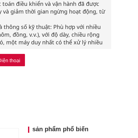
t toán điều khiển và vận hành đã được
y và giảm thời gian ngừng hoạt động, từ
và thông số kỹ thuật: Phù hợp với nhiều
ôm, đồng, v.v.), với độ dày, chiều rộng
ó, một máy duy nhất có thể xử lý nhiều
Các thiết bị dùng để trung tâm hóa cuộn
Điện thoại
giúp đảm bảo sự đối xứng chính xác, từ
trình xử lý do sự lệch vị trí của cuộn
ực tuyến: Hoạt động ăn khớp với các
à các hệ thống thu thập dữ liệu; hỗ trợ
 Được chế tạo từ các vật liệu chống mài
giúp thiết bị chịu đựng được các điều
iệt và đòi hỏi ít công tác bảo dưỡng.
sản phẩm phổ biến
t bị dừng khẩn cấp, các bộ phận bảo vệ