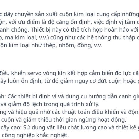
và hệ thống bảo vệ khi mất điện nhằ
người lao động và hư hỏng thiết bị.
ác dây chuyền sản xuất cuộn kim loại cung cấp nhữn
Thao tác dễ dàng và thời gian thay th
ộn, với ưu điểm là độ căng ổn định, việc định vị tâm 
người dùng thân thiện, quá trình thay
nh chóng. Thiết bị này có thể tích hợp hoàn hảo với
thiết lập hệ thống cũng được thực hi
ớp, mạ kim loại, v.v.) cũng như các hệ thống thu thập 
thời gian ngừng hoạt động của hệ th
uộn kim loại như thép, nhôm, đồng, v.v.
Tiêu thụ năng lượng và chi phí vận hà
giảm ma sát giúp giảm mức tiêu thụ n
thường xuyên.
điều khiển servo vòng kín kết hợp cảm biến đo lực că
Khả năng tùy chỉnh mạnh mẽ: Có thể 
ây luôn ổn định, từ đó giảm nguy cơ đứt cuộn hoặc 
cụ thể của khách hàng về kích thước 
xuất (phương thức giữ cuộn dây, bộ c
h: Các thiết bị định vị và dụng cụ hướng dẫn cạnh g
giám sát từ xa, v.v.).
à giảm độ lệch trong quá trình xử lý.
Máy cuộn dây kim loại này cung cấp l
ng và hiệu quả nhờ các thuật toán điều khiển và độn
tốc độ cao và hệ thống giám sát thôn
o cuộn và giảm thiểu thời gian ngừng hoạt động.
sản xuất của toàn bộ dây chuyền.
n cậy cao: Sử dụng vật liệu chất lượng cao và thiết kế
Tương thích với nhiều loại cuộn dây kim lo
g công nghiệp khắc nghiệt.
dụng, đồng thời đảm bảo an toàn và độ tin 