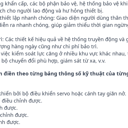
ng khẩn cấp, các bộ phận bảo vệ, hệ thống bảo vệ kh
các dây chuyền cắt dây quy mô trung bình 
h cho người lao động và hư hỏng thiết bị.
 thiết lập nhanh chóng: Giao diện người dùng thân th
 diễn ra nhanh chóng, giúp giảm thiểu thời gian ngừn
rì: Các thiết kế hiệu quả về hệ thống truyền động và
ợng hàng ngày cũng như chi phí bảo trì.
 việc kiểm soát lực căng ở nhiều khu vực khác nhau, 
bộ chuyển đổi phù hợp, giám sát từ xa, v.v.
cần điền theo từng bảng thông số kỹ thuật của từn
hiển bởi bộ điều khiển servo hoặc cánh tay giãn nở.
 điều chỉnh được.
nh được.
 chỉnh được.
ỉnh được.