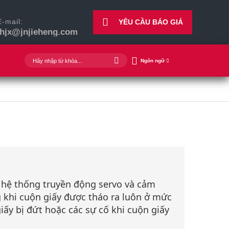
E-mail:
YÊU CẦU BÁO GIÁ
jhjx@jnjieheng.com
Ngôn ngữ
 hệ thống truyền động servo và cảm
 khi cuộn giấy được tháo ra luôn ở mức
giấy bị đứt hoặc các sự cố khi cuộn giấy