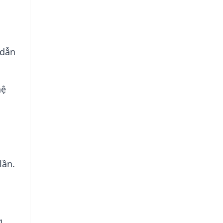
 dẫn
hệ
lần.
g