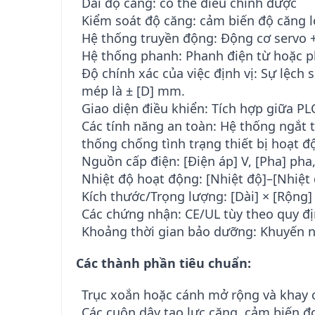
Dải độ căng: có thể điều chỉnh được
Kiểm soát độ căng: cảm biến độ căng l
Hệ thống truyền động: Động cơ servo + 
Hệ thống phanh: Phanh điện từ hoặc p
Độ chính xác của việc định vị: Sự lệch 
mép là ± [D] mm.
Giao diện điều khiển: Tích hợp giữa PL
Các tính năng an toàn: Hệ thống ngắt t
thống chống tình trạng thiết bị hoạt 
Nguồn cấp điện: [Điện áp] V, [Pha] pha,
Nhiệt độ hoạt động: [Nhiệt độ]–[Nhiệt 
Kích thước/Trọng lượng: [Dài] × [Rộng
Các chứng nhận: CE/UL tùy theo quy đ
Khoảng thời gian bảo dưỡng: Khuyến n
Các thành phần tiêu chuẩn:
Trục xoắn hoặc cánh mở rộng và khay c
Các cuộn dây tạo lực căng, cảm biến đo