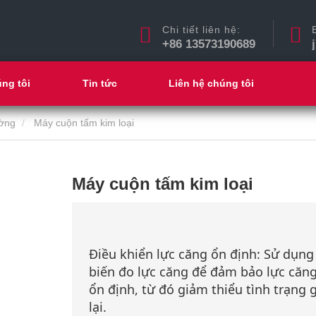
Chi tiết liên hệ:
+86 13573190689
ng tôi
Tin tức
Liên hệ chúng tôi
ường
Máy cuộn tấm kim loại
Máy cuộn tấm kim loại
Điều khiển lực căng ổn định: Sử dụng
biến đo lực căng để đảm bảo lực căng
ổn định, từ đó giảm thiểu tình trạng 
lại.